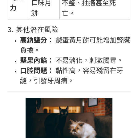
口味月
不整、抽搐甚至死
力
餅
亡。
3. 其他潛在風險
高鈉鹽分：
鹹蛋黃月餅可能增加腎臟
負擔。
堅果內餡：
不易消化，刺激腸胃。
口腔問題：
黏性高，容易殘留在牙
縫，引發牙周病。