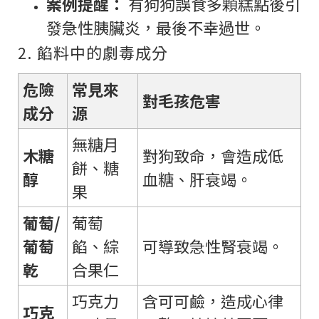
案例提醒：
有狗狗誤食多顆糕點後引
發急性胰臟炎，最後不幸過世。
2. 餡料中的劇毒成分
危險
常見來
對毛孩危害
成分
源
無糖月
木糖
對狗致命，會造成低
餅、糖
醇
血糖、肝衰竭。
果
葡萄/
葡萄
葡萄
餡、綜
可導致急性腎衰竭。
乾
合果仁
巧克力
含可可鹼，造成心律
巧克