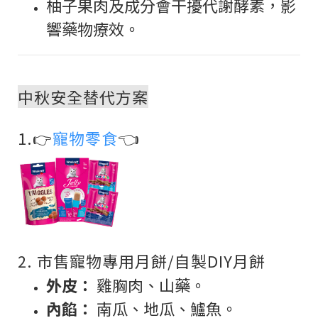
柚子果肉及成分會干擾代謝酵素，影
響藥物療效。
中秋安全替代方案
👈
1.👉
寵物零食
2. 市售寵物專用月餅/自製DIY月餅
外皮：
雞胸肉、山藥。
內餡：
南瓜、地瓜、鱸魚。