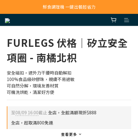
寵物吸毛機 吸毛清淨抗敏一次搞定
鮮食調理機 一鍵出餐超省力
寵物吸毛機 吸毛清淨抗敏一次搞定
FURLEGS 伏格｜矽立安全
項圈 - 南橘北枳
安全磁扣，遇外力干擾時自動解扣
100%食品級矽膠珠，親膚不易過敏
可自然分解，環境友善材質
可機洗烘乾，清潔好方便
至
08/09 16:00
截止
全店，全館滿額現折$888
全店，超取滿800免運
查看更多