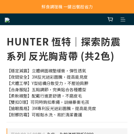
寵物吸毛機 吸毛清淨抗敏一次搞定
鮮食調理機 一鍵出餐超省力
寵物吸毛機 吸毛清淨抗敏一次搞定
HUNTER 恆特｜探索防震
系列 反光胸背帶 (共2色)
【穩定減震】立體網面襯墊緩衝，彈性透氣
【夜間安全】3M反光迷彩圖騰，提高能見度
【犬體工學】Y型結構分散受力，不壓迫肩胛
【合身服貼】五點調節，完美貼合各種體型
【柔軟襯墊】配戴行進更舒適，不磨皮毛
【雙扣D環】可同時鉤扣牽繩，訓練暴衝毛孩
【搶眼風格】3M專利反光迷彩圖騰，提高能見度
【耐髒防霉】可輕鬆水洗、易於清潔養護