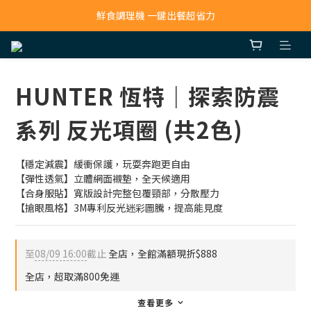
寵物吸毛機 吸毛清淨抗敏一次搞定
鮮食調理機 一鍵出餐超省力
寵物吸毛機 吸毛清淨抗敏一次搞定
HUNTER 恆特｜探索防震
系列 反光項圈 (共2色)
【穩定減震】緩衝保護，玩耍奔跑更自由
【彈性透氣】立體網面襯墊，全天候適用
【合身服貼】寬版設計完整包覆頸部，分散壓力
【搶眼風格】3M專利反光迷彩圖騰，提高能見度
至
08/09 16:00
截止
全店，全館滿額現折$888
全店，超取滿800免運
查看更多