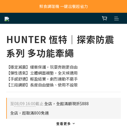
寵物吸毛機 吸毛清淨抗敏一次搞定
鮮食調理機 一鍵出餐超省力
寵物吸毛機 吸毛清淨抗敏一次搞定
HUNTER 恆特｜探索防震
系列 多功能牽繩
【穩定減震】緩衝保護，玩耍奔跑更自由
【彈性透氣】立體網面襯墊，全天候適用
【手感舒適】輕盈結實，劇烈運動不磨手
【三段調節】長度自由變換、使用不設限
至
08/09 16:00
截止
全店，全館滿額現折$888
全店，超取滿800免運
查看更多