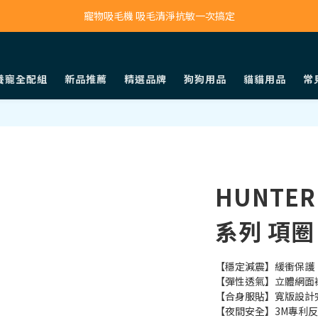
寵物吸毛機 吸毛清淨抗敏一次搞定
寵物吸毛機 吸毛清淨抗敏一次搞定
鮮食調理機 一鍵出餐超省力
寵物吸毛機 吸毛清淨抗敏一次搞定
養寵全配組
新品推薦
精選品牌
狗狗用品
貓貓用品
常
HUNTE
系列 項圈
【穩定減震】緩衝保護
【彈性透氣】立體網面
【合身服貼】寬版設計
【夜間安全】3M專利