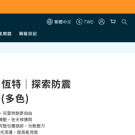
繁體中文
TWD
見問題
萌寵日記
立即購買
R 恆特｜探索防震
 (多色)
，玩耍奔跑更自由
襯墊，全天候適用
完整包覆頸部，分散壓力
反光滾邊，提高能見度