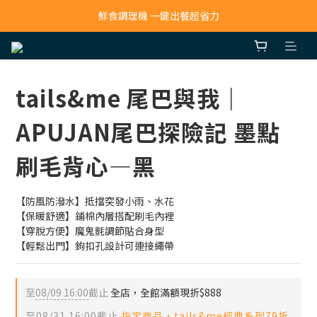
寵物吸毛機 吸毛清淨抗敏一次搞定
鮮食調理機 一鍵出餐超省力
寵物吸毛機 吸毛清淨抗敏一次搞定
tails&me 尾巴與我｜
APUJAN尾巴探險記 墨點
刷毛背心—黑
【防風防潑水】抵擋突發小雨、水花
【保暖舒適】鋪棉內層搭配刷毛內裡
【穿脫方便】魔鬼氈調節貼合身型
【輕鬆出門】鉤扣孔設計可連接繩帶
至
08/09 16:00
截止
全店，全館滿額現折$888
至
08/31 16:00
截止
指定商品，tails&me經典系列79折