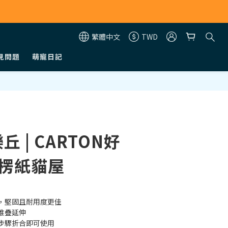
繁體中文
TWD
見問題
萌寵日記
 樂丘 | CARTON好
瓦楞紙貓屋
，堅固且耐用度更佳
堆疊延伸
步驟折合即可使用