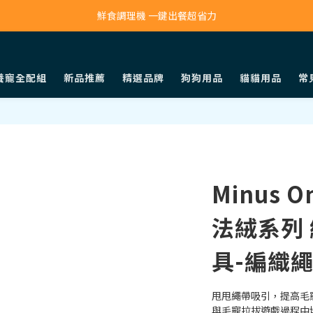
寵物吸毛機 吸毛清淨抗敏一次搞定
鮮食調理機 一鍵出餐超省力
寵物吸毛機 吸毛清淨抗敏一次搞定
養寵全配組
新品推薦
精選品牌
狗狗用品
貓貓用品
常
Minus 
法絨系列
具-編織
甩甩繩帶吸引，提高毛
與毛寵拉拔遊戲過程中