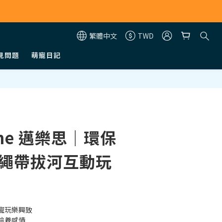
繁體中文
TWD
見問題
萌寵日記
立即購買
One 邁樂思｜環保
 繩帶拔河互動玩
繩
寵玩樂興致
培養感情