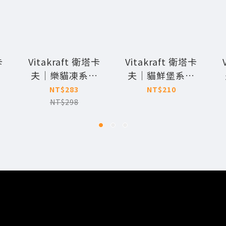
卡
Vitakraft 衛塔卡
Vitakraft 衛塔卡
列
夫｜樂貓凍系列
夫｜貓鮮堡系列
肉/
15g/6入裝 (雞肉
40g 2包 (鮮魚/紅
1
NT$283
NT$210
牛
火雞肉/鮭魚鰈魚)
爐魚)【效期：
NT$298
2盒組
2026/12】