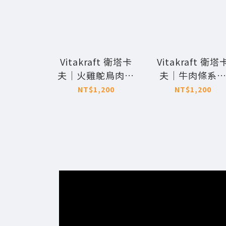
Vitakraft 衛塔卡
Vitakraft 衛塔
夫｜火雞鴕鳥肉條
夫｜牛肉條系
低敏配方 12g 30
12g 30條入 (羊
NT$1,200
NT$1,200
條入【效期：
火雞/牛心/低脂/
2026/12】
肚)