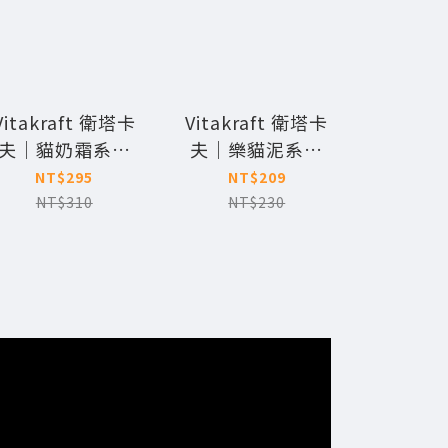
Vitakraft 衛塔卡
Vitakraft 衛塔卡
Vitakr
夫｜貓奶霜系列
夫｜樂貓泥系列
夫｜牛
0g / 7入裝 (牛奶/
15g 10包 (鮭魚/鴨
70g/2
NT$295
NT$209
NT
起司) 2盒組
肉/嫩雞)【效期：
臟
NT$310
NT$230
2026/11】