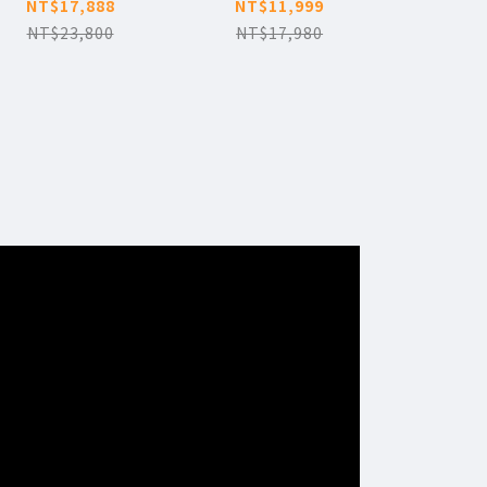
自動智能貓砂機
PRO
物釉彩陶
NT$17,888
NT$11,999
NT
MAX PRO 2(攝影
(共
NT$23,800
NT$17,980
版)