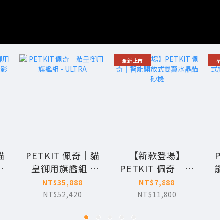
全新上市
貓
PETKIT 佩奇｜貓
【新款登場】
皇御用旗艦組 -
PETKIT 佩奇｜智
影
ULTRA
能開放式雙翼水晶
NT$35,888
NT$7,888
貓砂機
NT$52,420
NT$11,800