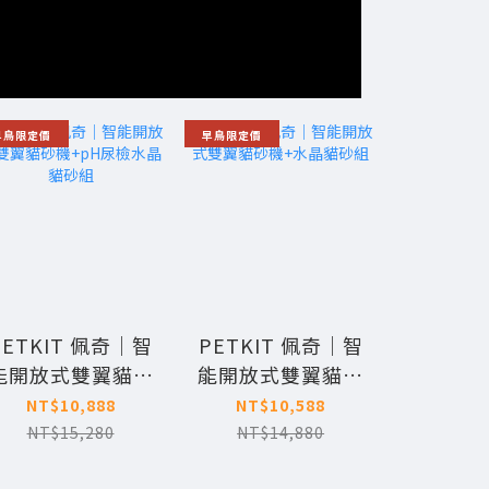
早鳥限定價
早鳥限定價
新款上市
PETKIT 佩奇｜智
PETKIT 佩奇｜智
【新
能開放式雙翼貓砂
能開放式雙翼貓砂
PETKI
機+pH尿檢水晶貓
機+水晶貓砂組
晶pH尿
NT$10,888
NT$10,588
NT$
砂組
組(無香
NT$15,280
NT$14,880
NT$
(開放式