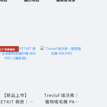
210°魚眼鏡頭
【新品上市】
Trevluf 瑞沃弗｜
tails
PETKIT 佩奇｜全
寵物吸毛機 PAK
我｜ Eve