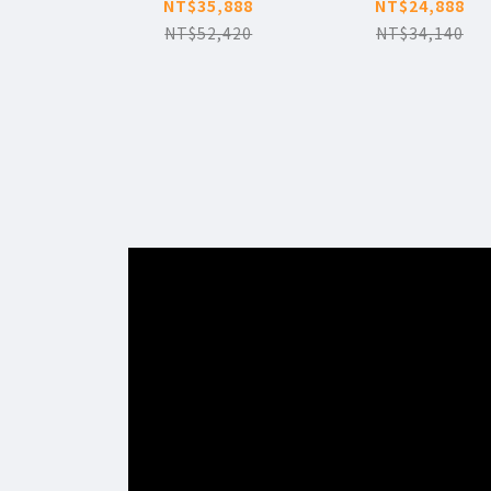
ULTRA
MAX PRO 2 (攝
NT$35,888
NT$24,888
版)
NT$52,420
NT$34,140