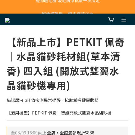
寵物吸毛機 吸毛清淨抗敏一次搞定
鮮食調理機 一鍵出餐超省力
寵物吸毛機 吸毛清淨抗敏一次搞定
【新品上市】PETKIT 佩奇
｜水晶貓砂耗材組(草本清
香) 四入組 (開放式雙翼水
晶貓砂機專用)
貓咪尿液 pH 值檢測異常提醒，協助掌握健康狀態
【適用機型】PETKIT 佩奇｜智能開放式雙翼水晶貓砂機
至
08/09 16:00
截止
全店，全館滿額現折$888