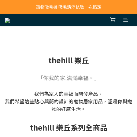
寵物吸毛機 吸毛清淨抗敏一次搞定
寵物吸毛機 吸毛清淨抗敏一次搞定
鮮食調理機 一鍵出餐超省力
寵物吸毛機 吸毛清淨抗敏一次搞定
thehill 樂丘
「你我的家,滿滿幸福。」
我們為家人的幸福而開發產品。
我們希望這些貼心與簡約設計的寵物居家用品，溫暖你與寵
物的好感生活。
thehill 樂丘系列全商品