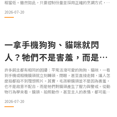
相當低。雖然如此，只要控制份量並採用正確的烹調方式，白
飯、地瓜與南瓜仍能在特定情況下成為健康的營養補充。究竟
2026-07-20
哪一種最適合貓咪？我們將為您完整分析三種常見澱粉的營養
價值、優缺點，以及安全餵食原則。 貓咪真的需要吃澱粉嗎？
在比較三種食材之前，先建立一個重要觀念：健康的貓咪其實
不需要依靠澱
一拿手機狗狗、貓咪就閃
人？牠們不是害羞，而是受
不了這件事
許多飼主都有相同的困擾：平常活潑可愛的狗狗、貓咪，一看
到手機或相機鏡頭就立刻轉頭、閉眼，甚至直接走開，讓人怎
麼拍都拍不到理想照片。其實，毛孩躲鏡頭並不是因為害羞，
也不是故意不配合，而是牠們對鏡頭產生了壓力與警戒。從動
物行為學來看，鏡頭、拍照動作，甚至主人的表情，都可能讓
牠們誤以為自己正面臨威脅。 為什麼狗狗、貓咪會躲鏡頭？ 1.
2026-07-20
鏡頭就像一雙「不會眨眼的大眼睛」對人類而言，相機鏡頭只
是拍照工具；但在狗狗與貓咪眼中，它更像是一雙持續盯著自
己的巨大眼睛。在動物世界裡，長時間直視通常代表挑釁、警