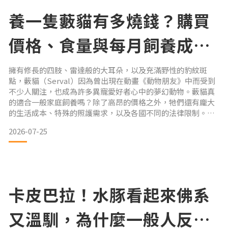
養一隻藪貓有多燒錢？購買
價格、食量與每月飼養成本
公開
擁有修長的四肢、雷達般的大耳朵，以及充滿野性的豹紋斑
點，藪貓（Serval）因為曾出現在動畫《動物朋友》中而受到
不少人關注，也成為許多異寵愛好者心中的夢幻動物。藪貓真
的適合一般家庭飼養嗎？除了高昂的價格之外，牠們還有龐大
的生活成本、特殊的照護需求，以及各國不同的法律限制。我
們將帶你一次了解藪貓的飼養法規、購買價格、每月花費與隱
2026-07-25
藏成本，讓你在心動之前先了解真實情況。 藪貓可以養嗎？先
了解各國法規在考慮是否飼養藪貓之前，最重要的並不是價
格，而是是否合法。台灣目前台灣並未開放一般民眾飼養藪
貓。合法飼養
卡皮巴拉！水豚看起來佛系
又溫馴，為什麼一般人反而