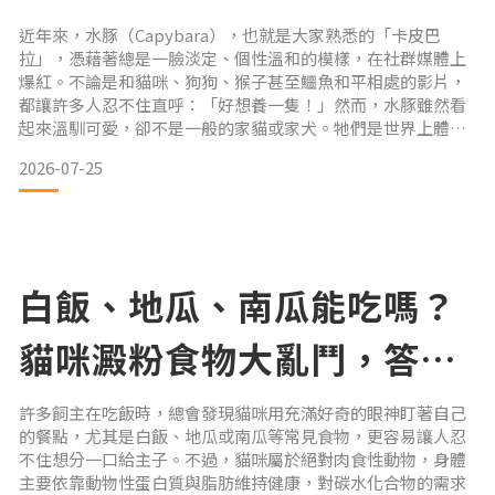
很難養？
近年來，水豚（Capybara），也就是大家熟悉的「卡皮巴
拉」，憑藉著總是一臉淡定、個性溫和的模樣，在社群媒體上
爆紅。不論是和貓咪、狗狗、猴子甚至鱷魚和平相處的影片，
都讓許多人忍不住直呼：「好想養一隻！」然而，水豚雖然看
起來溫馴可愛，卻不是一般的家貓或家犬。牠們是世界上體型
最大的囓齒類動物，擁有非常特殊的生活習性與飼養需求。如
2026-07-25
果只是因為外表療癒就衝動飼養，很可能無法提供牠們適合的
生活環境。在決定飼養卡皮巴拉之前，一定要先了解以下 5 件
重要的事。
1. 水豚是半水生動物，沒有大水池幾乎無法飼養
白飯、地瓜、南瓜能吃嗎？
貓咪澱粉食物大亂鬥，答案
可能和你想的不一樣
許多飼主在吃飯時，總會發現貓咪用充滿好奇的眼神盯著自己
的餐點，尤其是白飯、地瓜或南瓜等常見食物，更容易讓人忍
不住想分一口給主子。不過，貓咪屬於絕對肉食性動物，身體
主要依靠動物性蛋白質與脂肪維持健康，對碳水化合物的需求