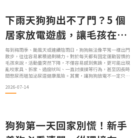
戒，甚
下雨天狗狗出不了門？5 個
居家放電遊戲，讓毛孩在家
玩到自動關機！
每到梅雨季、颱風天或連續陰雨日，狗狗無法像平常一樣出門
散步，往往容易累積過剩精力。對於每天都有固定運動習慣的
毛孩來說，活動量突然下降，不僅容易感到焦躁，更可能出現
亂咬家具、拆家、過度吠叫、一直討摸摸等行為，甚至因長時
間憋尿而增加泌尿道健康風險。其實，讓狗狗放電不一定只能
靠散步。許多犬隻行為訓練師都指出，腦力活動比單純跑跳更
2026-07-14
容易消耗精力。狗狗持續嗅聞約 15 分鐘，所消耗的精神能量甚
至相當於奔跑近 1 小時。因此，就算外面下著傾盆大雨，只要
安排適合的居家互動遊戲，也能讓毛孩玩得開心又滿足！ 嗅聞
尋
狗狗第一天回家別慌！新手