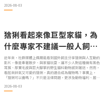
色與花紋組合，是目前花色變化最豐富的貓品種之一。不過，
2026-08-03
可愛的外型只是牠們的特色之一，牠們高智商、超級黏人又愛
說話的個性，並非每個家庭都能適應。如果你正考慮迎接這位
「精靈室友」回家，建議先了解以下 5 個飼養
猞猁看起來像巨型家貓，為
什麼專家不建議一般人飼
養？
近年來，社群媒體上偶爾能看到國外飼主分享猞猁與人互動的
影片，像是牽著散步、與家貓玩耍，讓不少人對這種擁有黑色
耳簇、厚實毛皮與巨大腳掌的野生貓科動物感到著迷。然而，
看起來帥氣又可愛的猞猁，真的適合成為寵物嗎？事實上，
「猞猁可以養嗎？」不只是法律問題，更涉及動物福利、居住
環境、安全風險與飼養成本。即使從幼年開始人工飼養，也無
2026-08-03
法改變牠與家貓截然不同的野生天性。猞猁可以養嗎？先了解
各地法律規定對多數國家而言，私人飼養猞猁都受到嚴格限
制，甚至完全禁止。中國大陸根據《野生動物保護法》，猞猁
屬於國家重點保護野