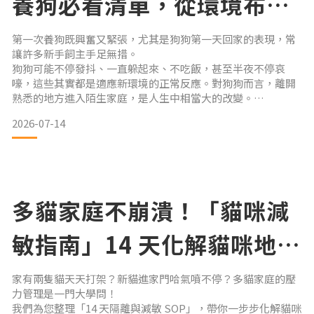
養狗必看清單，從環境布置
到適應陪伴一次搞懂
第一次養狗既興奮又緊張，尤其是狗狗第一天回家的表現，常
讓許多新手飼主手足無措。
狗狗可能不停發抖、一直躲起來、不吃飯，甚至半夜不停哀
嚎，這些其實都是適應新環境的正常反應。對狗狗而言，離開
熟悉的地方進入陌生家庭，是人生中相當大的改變。
因此，第一天最重要的任務不是急著訓練，而是建立安全感與
2026-07-14
信任感。我們為您整理新手養狗最完整攻略，從居家環境準
備、必備用品、第一天照顧重點，到狗狗適應法則一次解析，
幫助毛孩安心展開新生活。
狗狗回家前48小時｜先做好居家環境準備狗狗到家之前，建議
先完成居家安全檢查，打
多貓家庭不崩潰！「貓咪減
敏指南」14 天化解貓咪地盤
戰爭
家有兩隻貓天天打架？新貓進家門哈氣噴不停？多貓家庭的壓
力管理是一門大學問！
我們為您整理「14 天隔離與減敏 SOP」，帶你一步步化解貓咪