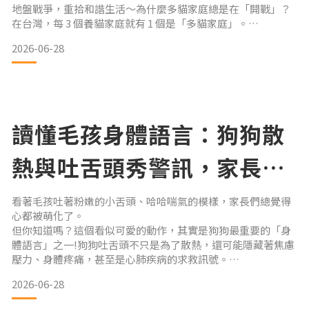
地盤戰爭，重拾和諧生活～為什麼多貓家庭總是在「開戰」？
在台灣，每 3 個養貓家庭就有 1 個是「多貓家庭」。
許多飼主滿心期待貓咪能有個伴，卻忽略了貓咪骨子裡保有
2026-06-28
85% 的野貓基因，具有極強的地域性本能。當生活空間重疊、
核心資源（食物、水、貓砂盆）不足時，貓咪就會陷入慢性焦
慮，進而引發突然攻擊、哈氣咆哮、甚至亂噴尿等行為問題。
讓我們一步步帶你從貓咪「煙硝戰場
讀懂毛孩身體語言：狗狗散
熱與吐舌頭秀警訊，家長不
可不知的健康解密
看著毛孩吐著粉嫩的小舌頭、哈哈喘氣的模樣，家長們總覺得
心都被萌化了。
但你知道嗎？這個看似可愛的動作，其實是狗狗最重要的「身
體語言」之一!狗狗吐舌頭不只是為了散熱，還可能隱藏著焦慮
壓力、身體疼痛，甚至是心肺疾病的求救訊號。
我們將帶領每位毛爸毛媽們深入解密狗狗吐舌頭背後的生理與
2026-06-28
心理機制，助你守護愛犬健康。一、 狗狗的天然空調：散熱系
統大揭密狗狗與人類的散熱機制完全不同。人類全身布滿汗