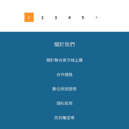
腺，而狗狗的汗腺主要集中在腳掌肉墊與鼻頭，排汗效果極其
有限。為了調節體溫，狗狗演化出了獨特的「舌頭散熱法」：
水分蒸
1
2
3
4
5
關於我們
關於聯合東方線上購
合作通路
數位保固登錄
隱私政策
防詐騙宣導