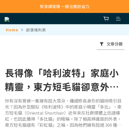
寵物吸毛機 吸毛清淨抗敏一次搞定
鮮食調理機 一鍵出餐超省力
寵物吸毛機 吸毛清淨抗敏一次搞定
Home
部落格列表
文章分類
長得像「哈利波特」家庭小
精靈，東方短毛貓卻意外超
黏人？飼養前必知5件事
你有沒有曾被一隻擁有超大耳朵、纖細修長身形的貓咪吸引目
光？因為外型酷似《哈利波特》中的家庭小精靈「多比」，東
方短毛貓（Oriental Shorthair）近年來在社群媒體上迅速爆
紅，也因此獲得「多比貓」的暱稱。除了極具辨識度的外表，
東方短毛貓還有「彩虹貓」之稱，因為牠們擁有超過 300 種毛