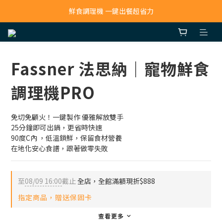
寵物吸毛機 吸毛清淨抗敏一次搞定
鮮食調理機 一鍵出餐超省力
寵物吸毛機 吸毛清淨抗敏一次搞定
Fassner 法思納｜寵物鮮食
調理機PRO
免切免顧火！一鍵製作 優雅解放雙手
25分鐘即可出鍋，更省時快速​
90度C內 ，低溫鎖鮮，保留食材營養
在地化安心食譜，跟著做零失敗
至
08/09 16:00
截止
全店，全館滿額現折$888
指定商品，贈送保固卡
查看更多