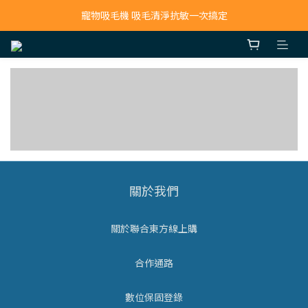
寵物吸毛機 吸毛清淨抗敏一次搞定
寵物吸毛機 吸毛清淨抗敏一次搞定
鮮食調理機 一鍵出餐超省力
寵物吸毛機 吸毛清淨抗敏一次搞定
PETKIT 佩奇
GIXONE 極創
Vitakraft 衛塔卡
SEEEN
HUNTER 恆特
flexi 飛萊希
夫
tails&me 尾巴與
thehill 樂丘
FURLEGS 伏格
BENTOPAL 邦特
我
Minus One 邁樂
APUJAN X
普
思
tails&me 聯名
關於我們
關於聯合東方線上購
合作通路
數位保固登錄