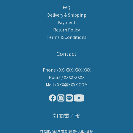
FAQ
Delivery & Shipping
Payment
Return Policy
Terms & Conditions
Contact
Phone / XX-XXX-XXX-XXX
Hours / XXXX-XXXX
Mail / XXX@XXXX.COM
訂閱電子報
訂閱以獲取每期最新活動消息