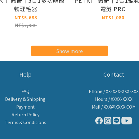
TKIT 佩奇｜5合1多功能寵
PETKIT 佩奇｜2合1寵
物理毛器
電剪 PRO
NT$5,688
NT$1,080
NT$7,880
Show more
Help
Contact
FAQ
Phone / XX-XXX-XXX-XXX
Delivery & Shipping
Hours / XXXX-XXXX
Payment
Mail / XXX@XXXX.COM
Return Policy
Terms & Conditions