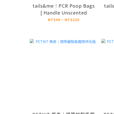
tails&me｜PCR Poop Bags
tai
| Handle Unscented
NT$49 ~ NT$220