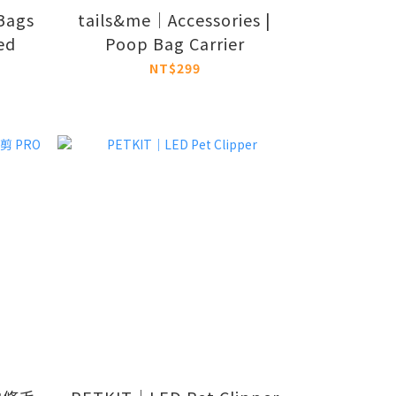
Bags
tails&me｜Accessories |
ed
Poop Bag Carrier
NT$299