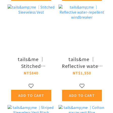
tails&me ｜
tails&me ｜
Stitched
Reflective water-
Sleeveless Vest
repellent
NT$840
NT$1,550
windbreaker
ADD TO CART
ADD TO CART