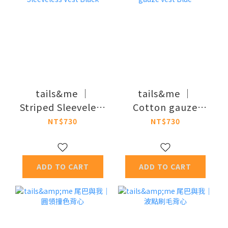
tails&me ｜
tails&me ｜
Striped Sleeveless
Cotton gauze
Vest Black
vest Blue
NT$730
NT$730
ADD TO CART
ADD TO CART