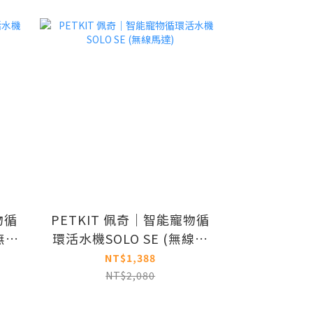
物循
PETKIT 佩奇｜智能寵物循
無線
環活水機SOLO SE (無線馬
達)
NT$1,388
NT$2,080