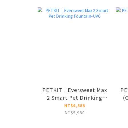
PETKIT｜Eversweet Max
PE
2 Smart Pet Drinking
(
Fountain-UVC
NT$4,588
NT$5,980