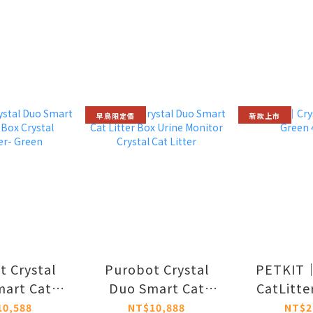
早鳥限定價
新款上市
t Crystal
Purobot Crystal
PETKIT｜
art Cat
Duo Smart Cat
CatLitte
ox Crystal
Litter Box Urine
4b
10,588
NT$10,888
NT$2