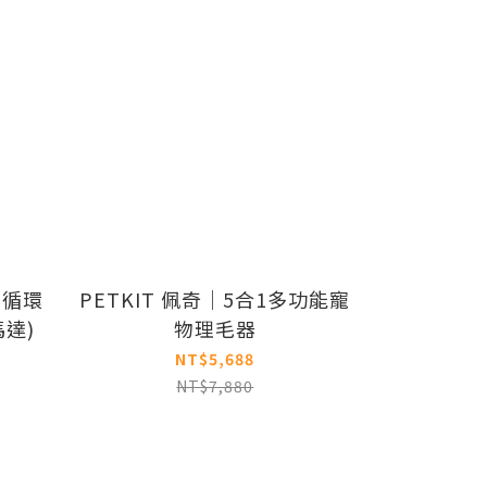
物循環
PETKIT 佩奇｜5合1多功能寵
馬達)
物理毛器
NT$5,688
NT$7,880