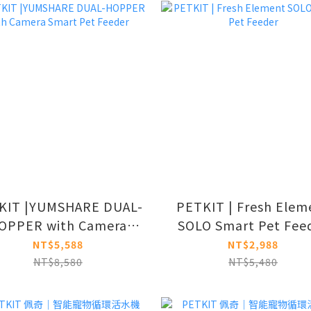
IT |YUMSHARE DUAL-
PETKIT | Fresh Elem
OPPER with Camera
SOLO Smart Pet Fee
Smart Pet Feeder
NT$5,588
NT$2,988
NT$8,580
NT$5,480