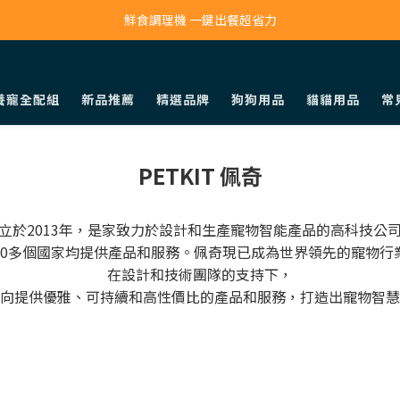
寵物吸毛機 吸毛清淨抗敏一次搞定
鮮食調理機 一鍵出餐超省力
寵物吸毛機 吸毛清淨抗敏一次搞定
養寵全配組
新品推薦
精選品牌
狗狗用品
貓貓用品
常
PETKIT 佩奇
立於2013年，是家致力於設計和生產寵物智能產品的高科技公
30多個國家均提供產品和服務。佩奇現已成為世界領先的寵物行
在設計和技術團隊的支持下，
向提供優雅、可持續和高性價比的產品和服務，打造出寵物智慧