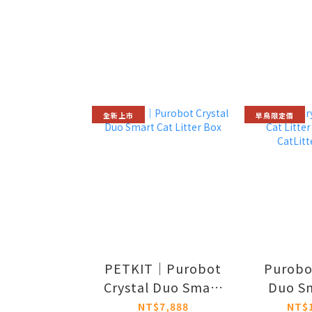
全新上市
早鳥限定價
PETKIT｜Purobot
Purobo
Crystal Duo Smart
Duo Sm
Cat Litter Box
Litter B
NT$7,888
NT$