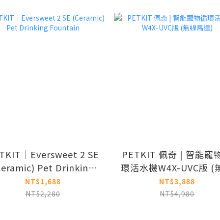
TKIT｜Eversweet 2 SE
PETKIT 佩奇 | 智能寵
Ceramic) Pet Drinking
環活水機W4X-UVC版 (
Fountain
馬達)
NT$1,688
NT$3,888
NT$2,280
NT$4,980