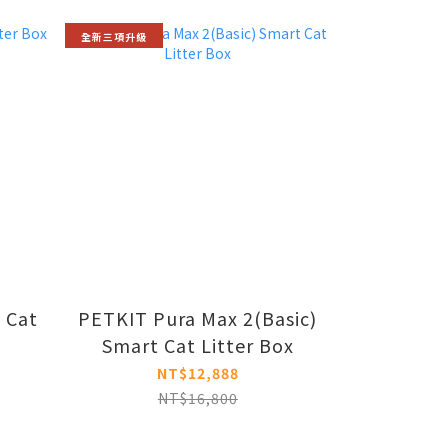
全新三項升級
 Cat
PETKIT Pura Max 2(Basic)
Smart Cat Litter Box
NT$12,888
NT$16,800