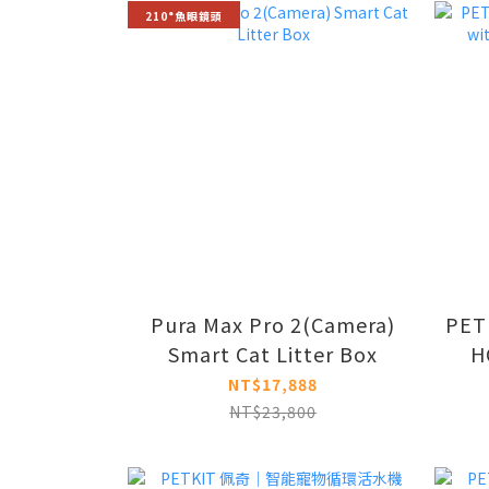
210°魚眼鏡頭
Pura Max Pro 2(Camera)
PETK
Smart Cat Litter Box
H
NT$17,888
NT$23,800