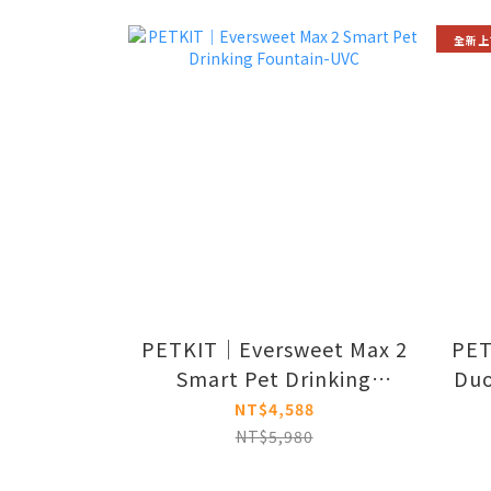
全新上
PETKIT｜Eversweet Max 2
PET
Smart Pet Drinking
Duo
Fountain-UVC
NT$4,588
NT$5,980