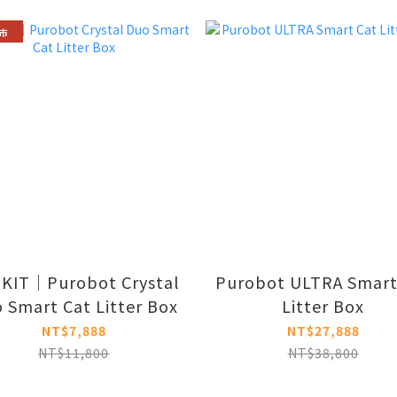
市
KIT｜Purobot Crystal
Purobot ULTRA Smart
 Smart Cat Litter Box
Litter Box
NT$7,888
NT$27,888
NT$11,800
NT$38,800