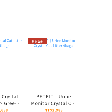
新款上市
Crystal
PETKIT｜Urine
r- Green
Monitor Crystal Cat
ags
Litter 4bags
,688
NT$2,988