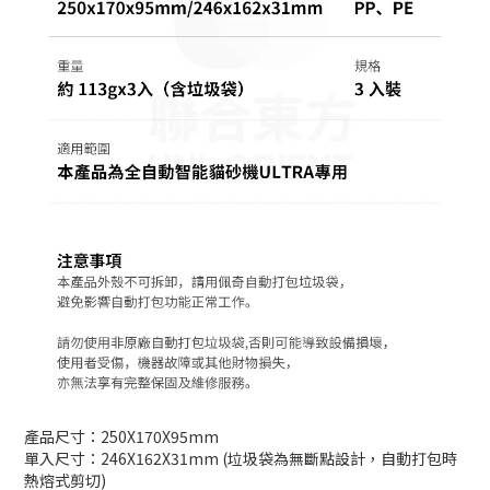
產品尺寸：250X170X95mm
單入尺寸：246X162X31mm (垃圾袋為無斷點設計，自動打包時
熱熔式剪切)