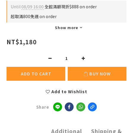
Until
08/09 16:00
全館滿額現折$888 on order
超取滿800免運 on order
Show more
NT$1,180
ADD TO CART
BUY NOW
Add to Wishlist
Share
Additional
Shipping &