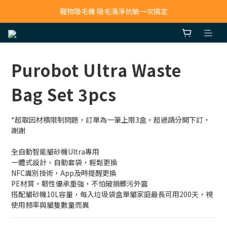
寵物吸毛機 吸毛清淨抗敏一次搞定
鮮食調理機 一鍵出餐超省力
寵物吸毛機 吸毛清淨抗敏一次搞定
Purobot Ultra Waste
Bag Set 3pcs
*超取因材積限制問題，訂單為一筆上限3盒，超過請分開下訂，
謝謝
全自動智能貓砂機Ultra專用
一體式設計，自動套袋，輕鬆更換
NFC識別技術，App及時提醒更換
PE材質，韌性優承重強，不怕破損髒污外露
搭配貓砂機10L容量，每入垃圾袋盒單貓家庭最長可用200天，視
使用頻率與貓隻數量而異