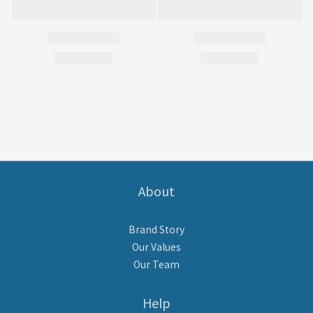
About
Brand Story
Our Values
Our Team
Help