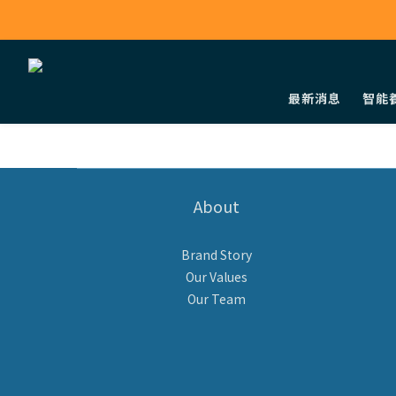
最新消息
智能
About
Brand Story
Our Values
Our Team