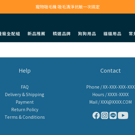
寵物吸毛機 吸毛清淨抗敏一次搞定
寵物吸毛機 吸毛清淨抗敏一次搞定
鮮食調理機 一鍵出餐超省力
養寵全配組
新品推薦
精選品牌
狗狗用品
貓貓用品
常
寵物吸毛機 吸毛清淨抗敏一次搞定
Help
Contact
FAQ
Phone / XX-XXX-XXX-XXX
Delivery & Shipping
Hours / XXXX-XXXX
Payment
Mail / XXX@XXXX.COM
Return Policy
Terms & Conditions