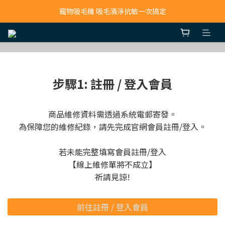
寵物吸毛機 吸毛清淨抗敏一次搞定
寵物吸毛機 吸毛清淨抗敏一次搞定
鮮食調理機 一鍵出餐超省力
寵物吸毛機 吸毛清淨抗敏一次搞定
步驟1: 註冊 / 登入會員
商品維修資料需透過系統電郵寄發。
為保障您的維修紀錄，請先完成官網會員註冊/登入。
若未能完整填寫會員註冊/登入
【線上維修單將不成立】
祈請見諒!
前往註冊 / 登入會員