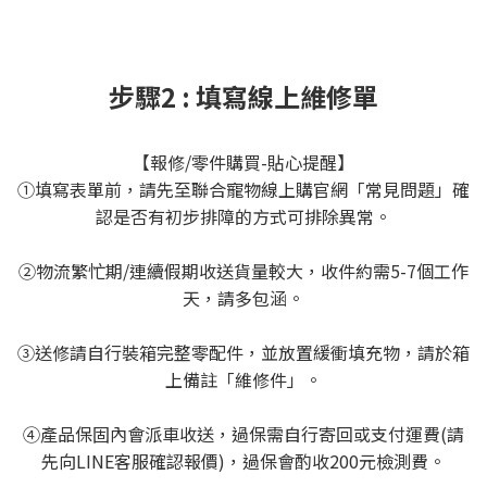
步驟2 : 填寫線上維修單
【報修/零件購買-貼心提醒】
①填寫表單前，請先至聯合寵物線上購官網「常見問題」確
認是否有初步排障的方式可排除異常。
②物流繁忙期/連續假期收送貨量較大，收件約需5-7個工作
天，請多包涵。
③送修請自行裝箱完整零配件，並放置緩衝填充物，請於箱
上備註「維修件」。
④產品保固內會派車收送，過保需自行寄回或支付運費(請
先向LINE客服確認報價)，過保會酌收200元檢測費。