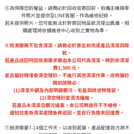
⑤為保障您的權益，請務必於回收或寄回前，拍攝主機與零
件照片並提供至LINE客服，作為維修紀錄。
若未提供照片，您可能無法針對寄回物品狀況提出異議，相
關處理將依據維修中心收到之實物為準。
⑥檢測服務不包含清潔，請務必於寄出前完成產品清潔與晾
乾，
若產品送回時因檢測需求需由本公司代為清潔，將酌收清潔
費1,500 元，
並且貓砂機僅會清空殘砂，不進行其他清潔作業。送修貓砂
機前請務必：
(1)清潔外觀及內部明顯髒污、毛髮與排泄物殘留。
(2)清空殘砂並清洗桶艙。
若產品未清潔且髒污過重，本公司將退件不予維修，
通知您重新清潔處理後再返回，並自行負擔來回運費。
⑦檢測需要7-14個工作天，以收到起算，產品配達我方將不