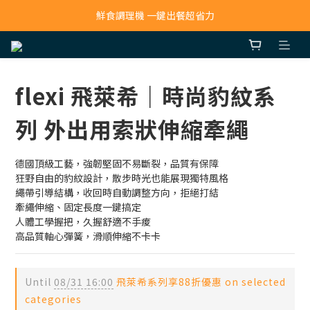
寵物吸毛機 吸毛清淨抗敏一次搞定
鮮食調理機 一鍵出餐超省力
寵物吸毛機 吸毛清淨抗敏一次搞定
flexi 飛萊希｜時尚豹紋系
列 外出用索狀伸縮牽繩
德國頂級工藝，強韌堅固不易斷裂，品質有保障
狂野自由的豹紋設計，散步時光也能展現獨特風格
繩帶引導結構，收回時自動調整方向，拒絕打結
牽繩伸縮、固定長度一鍵搞定
人體工學握把，久握舒適不手痠
高品質軸心彈簧，滑順伸縮不卡卡
Until
08/31 16:00
飛萊希系列享88折優惠 on selected
categories