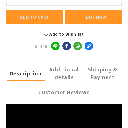
ADD TO CART
BUY NOW
Add to Wishlist
Share
Additional
Shipping &
Description
details
Payment
Customer Reviews