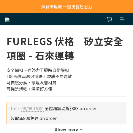
寵物吸毛機 吸毛清淨抗敏一次搞定
鮮食調理機 一鍵出餐超省力
寵物吸毛機 吸毛清淨抗敏一次搞定
FURLEGS 伏格｜矽立安全
項圈 - 石來運轉
安全磁扣，遇外力干擾時自動解扣
100%食品級矽膠珠，親膚不易過敏
可自然分解，環境友善材質
可機洗烘乾，清潔好方便
Until
08/09 16:00
全館滿額現折$888 on order
超取滿800免運 on order
Show more