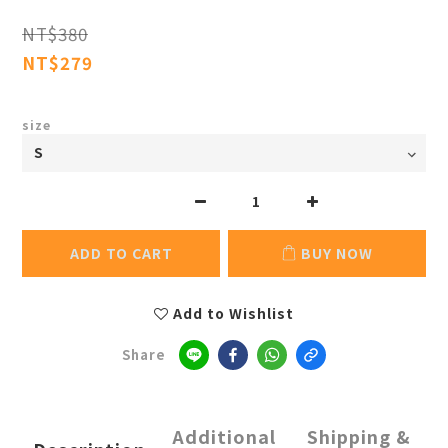
NT$380
NT$279
size
ADD TO CART
BUY NOW
Add to Wishlist
Share
Additional
Shipping &