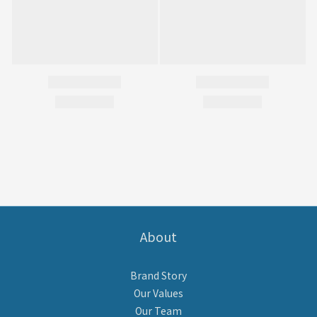
About
Brand Story
Our Values
Our Team