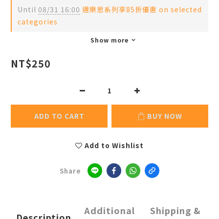
Until
08/31 16:00
邁樂思系列享85折優惠 on selected
categories
Show more
NT$250
ADD TO CART
BUY NOW
Add to Wishlist
Share
Additional
Shipping &
Description