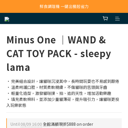
寵物吸毛機 吸毛清淨抗敏一次搞定
鮮食調理機 一鍵出餐超省力
寵物吸毛機 吸毛清淨抗敏一次搞定
Minus One ｜WAND &
CAT TOY PACK - sleepy
lama
· 完美組合設計，讓貓咪沉浸其中，長時間玩耍也不易感到厭倦
· 溫柔呵護口腔，材質柔軟親膚，不傷貓咪的舌頭與牙齒
· 輕量化造型，激發貓咪撲、拍、追的天性，增加活動樂趣
· 填充柔軟棉料，並添加少量貓薄荷，提升吸引力，讓貓咪更投
入玩樂狀態
Until
08/09 16:00
全館滿額現折$888 on order