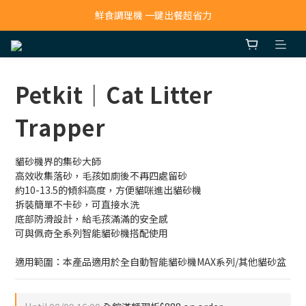
寵物吸毛機 吸毛清淨抗敏一次搞定
鮮食調理機 一鍵出餐超省力
寵物吸毛機 吸毛清淨抗敏一次搞定
Petkit｜Cat Litter
Trapper
貓砂機界的集砂大師
高效收集落砂，毛孩如廁後不再四處留砂
約10-13.5的傾斜高度，方便貓咪進出貓砂機
拆裝簡單不卡砂，可直接水洗
底部防滑設計，給毛孩滿滿的安全感
可與佩奇全系列智能貓砂機搭配使用
適用範圍：本產品適用於全自動智能貓砂機MAX系列/其他貓砂盆