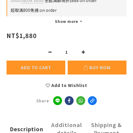
Until
08/09 16:00
全館滿額現折$888 on order
超取滿800免運 on order
Show more
NT$1,880
ADD TO CART
BUY NOW
Add to Wishlist
Share
Additional
Shipping &
Description
details
Payment