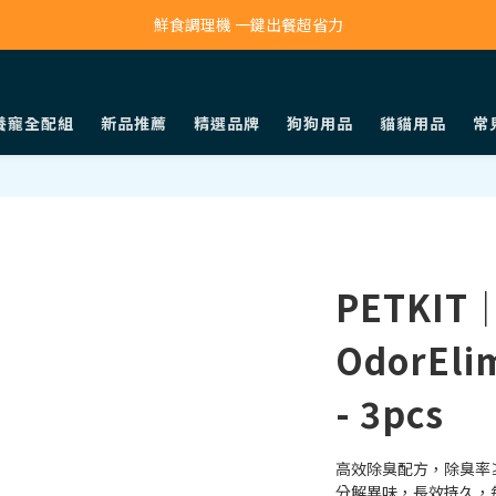
寵物吸毛機 吸毛清淨抗敏一次搞定
鮮食調理機 一鍵出餐超省力
寵物吸毛機 吸毛清淨抗敏一次搞定
養寵全配組
新品推薦
精選品牌
狗狗用品
貓貓用品
常
PETKIT｜
OdorElim
- 3pcs
高效除臭配方，除臭率≥
分解異味，長效持久，每