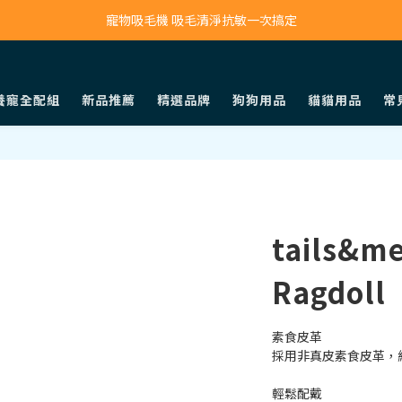
寵物吸毛機 吸毛清淨抗敏一次搞定
鮮食調理機 一鍵出餐超省力
寵物吸毛機 吸毛清淨抗敏一次搞定
養寵全配組
新品推薦
精選品牌
狗狗用品
貓貓用品
常
tails&m
Ragdoll
素食皮革
採用非真皮素食皮革，
輕鬆配戴