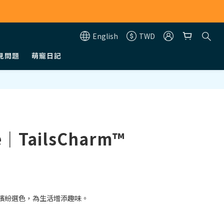
English
TWD
見問題
萌寵日記
BUY NOW
e｜TailsCharm™
繽紛選色，為生活增添趣味。