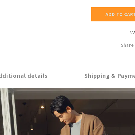
ADD TO CAR
Share
dditional details
Shipping & Paym