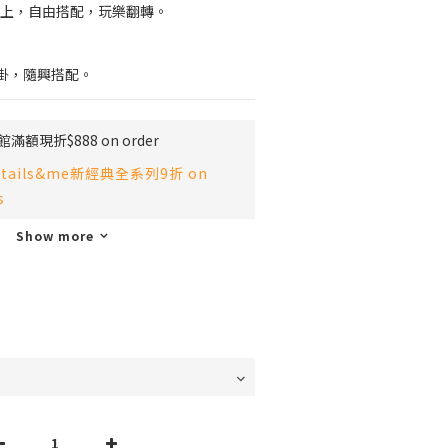
牌標上，自由搭配，玩樂翻轉。
掛，隨興搭配。
滿額現折$888 on order
tails&me新經典全系列9折 on
s
Show more