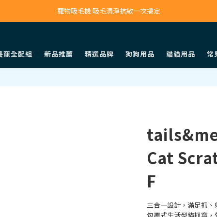
寵物吸毛機 吸毛清淨抗敏一次搞定
寵物吸毛機 吸毛清淨抗敏一次搞定
鮮食調理機 一鍵出餐超省力
寵物吸毛機 吸毛清淨抗敏一次搞定
養寵全配組
新品推薦
精選品牌
狗狗用品
貓貓用品
常
tails&m
Cat Scra
F
三合一設計，滿足抓、
包覆式生活型貓抓窩，