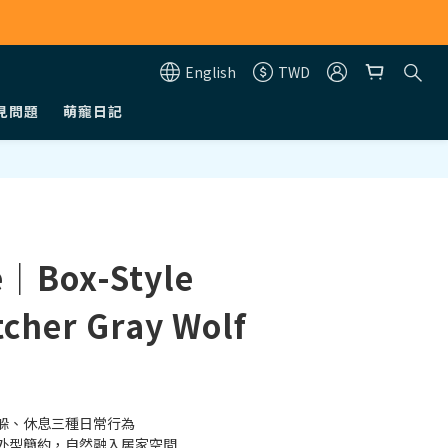
English
TWD
見問題
萌寵日記
BUY NOW
e｜Box-Style
tcher Gray Wolf
躲、休息三種日常行為
外型簡約，自然融入居家空間