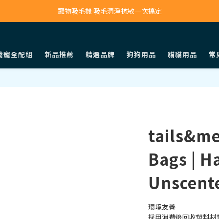
寵物吸毛機 吸毛清淨抗敏一次搞定
鮮食調理機 一鍵出餐超省力
寵物吸毛機 吸毛清淨抗敏一次搞定
養寵全配組
新品推薦
精選品牌
狗狗用品
貓貓用品
常
tails&m
Bags | H
Unscent
環境友善
採用消費後回收塑料材