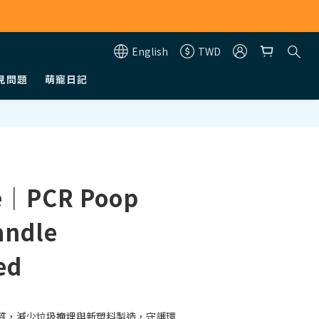
English
TWD
見問題
萌寵日記
BUY NOW
e｜PCR Poop
andle
ed
質，減少垃圾掩埋與新塑料製造，守護環