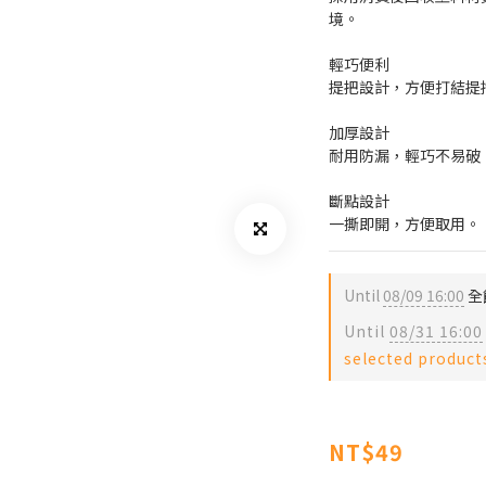
境。
輕巧便利
提把設計，方便打結提
加厚設計
耐用防漏，輕巧不易破
斷點設計
一撕即開，方便取用。
Until
08/09 16:00
全館
Until
08/31 16:00
selected product
NT$49