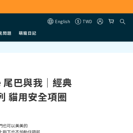
English
TWD
見問題
萌寵日記
BUY NOW
&me 尾巴與我｜經典
列 貓用安全項圈
門也可以美美的
上跳下也不怕勒住頸部