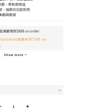
耐磨，柔軟度極佳
感，強韌抗拉超耐用
美觀與韌度
滿額現折$888 on order
tails&me經典系列79折 on
s
Show more