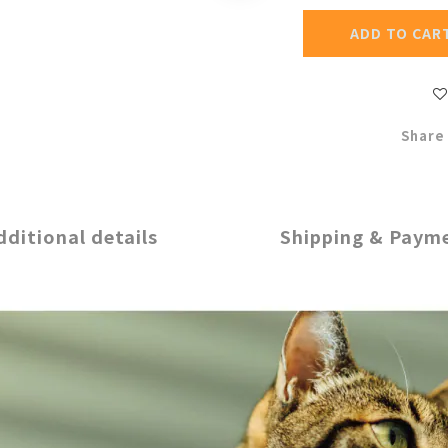
ADD TO CAR
Share
dditional details
Shipping & Paym