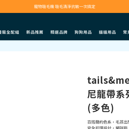
寵物吸毛機 吸毛清淨抗敏一次搞定
寵物吸毛機 吸毛清淨抗敏一次搞定
鮮食調理機 一鍵出餐超省力
寵物吸毛機 吸毛清淨抗敏一次搞定
養寵全配組
新品推薦
精選品牌
狗狗用品
貓貓用品
常
tails
尼龍帶系
(多色)
百搭簡約色系，毛孩出
安全扣環設計，貓咪跳