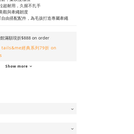
拉超耐用，久握不扎手
美觀與牽繩韌度
可自由搭配配件，為毛孩打造專屬牽繩
館滿額現折$888 on order
tails&me經典系列79折 on
s
Show more