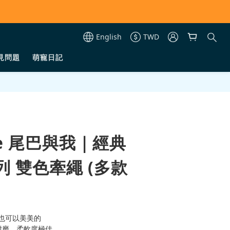
English
TWD
見問題
萌寵日記
&me 尾巴與我｜經典
 雙色牽繩 (多款
也可以美美的
耐磨，柔軟度極佳