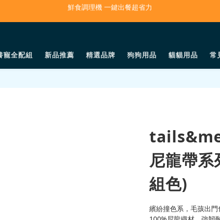
寵物吸毛機 吸毛清淨抗敏一次搞定
寵物吸毛機 吸毛清淨抗敏一次搞定
鮮食調理機 一鍵出餐超省力
養寵全配組
新品推薦
精選品牌
狗狗用品
貓貓用品
常
寵物吸毛機 吸毛清淨抗敏一次搞定
tails
尼龍帶系列
組色)
繽紛撞色系，毛孩出門
100%尼龍織材，強韌