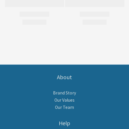
About
Brand Story
Our Values
Our Team
Help