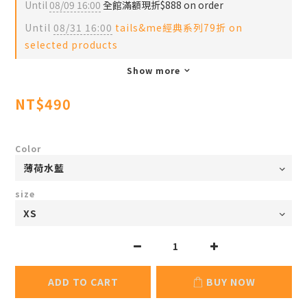
Until
08/09 16:00
全館滿額現折$888 on order
Until
08/31 16:00
tails&me經典系列79折 on
selected products
Show more
NT$490
Color
size
ADD TO CART
BUY NOW