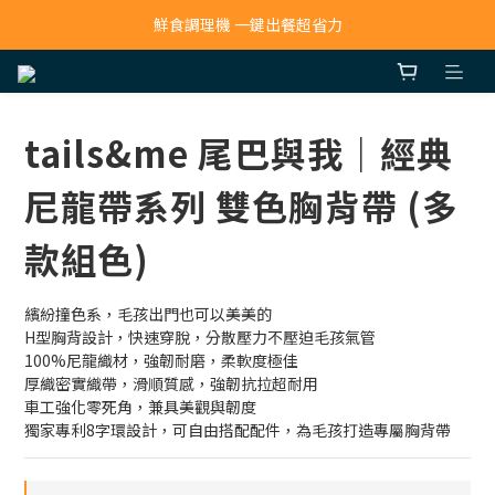
寵物吸毛機 吸毛清淨抗敏一次搞定
鮮食調理機 一鍵出餐超省力
寵物吸毛機 吸毛清淨抗敏一次搞定
tails&me 尾巴與我｜經典
尼龍帶系列 雙色胸背帶 (多
款組色)
繽紛撞色系，毛孩出門也可以美美的
H型胸背設計，快速穿脫，分散壓力不壓迫毛孩氣管
100%尼龍織材，強韌耐磨，柔軟度極佳
厚織密實織帶，滑順質感，強韌抗拉超耐用
車工強化零死角，兼具美觀與韌度
獨家專利8字環設計，可自由搭配配件，為毛孩打造專屬胸背帶