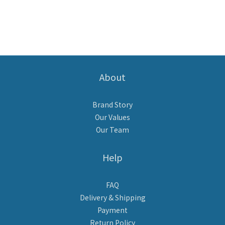
About
Brand Story
Our Values
Our Team
Help
FAQ
Delivery & Shipping
Payment
Return Policy