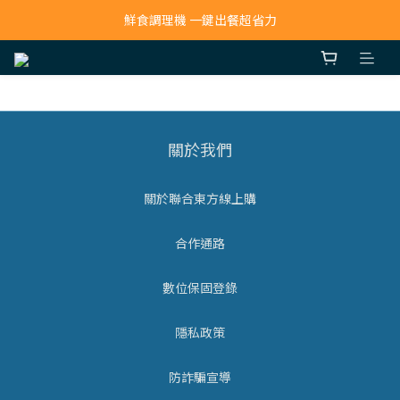
寵物吸毛機 吸毛清淨抗敏一次搞定
鮮食調理機 一鍵出餐超省力
寵物吸毛機 吸毛清淨抗敏一次搞定
關於我們
關於聯合東方線上購
合作通路
數位保固登錄
隱私政策
防詐騙宣導