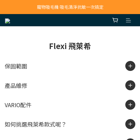
寵物吸毛機 吸毛清淨抗敏一次搞定
寵物吸毛機 吸毛清淨抗敏一次搞定
鮮食調理機 一鍵出餐超省力
寵物吸毛機 吸毛清淨抗敏一次搞定
Flexi 飛萊希
保固範圍
產品維修
VARIO配件
如何挑選飛萊希款式呢？