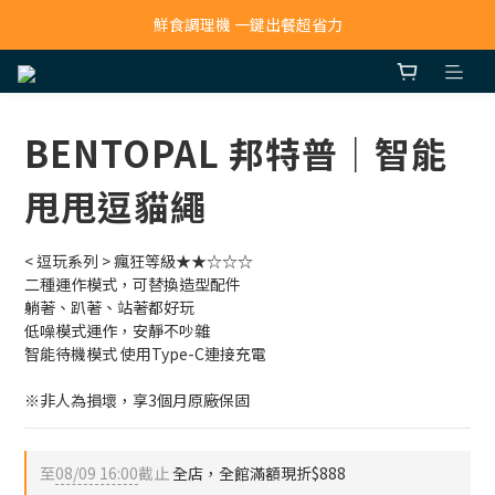
寵物吸毛機 吸毛清淨抗敏一次搞定
鮮食調理機 一鍵出餐超省力
寵物吸毛機 吸毛清淨抗敏一次搞定
BENTOPAL 邦特普｜智能
甩甩逗貓繩
< 逗玩系列 > 瘋狂等級★★☆☆☆
二種運作模式，可替換造型配件
躺著、趴著、站著都好玩
低噪模式運作，安靜不吵雜
智能待機模式 使用Type-C連接充電
※非人為損壞，享3個月原廠保固
至
08/09 16:00
截止
全店，全館滿額現折$888