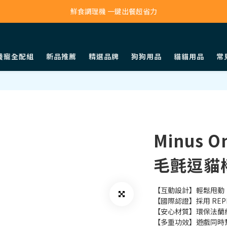
寵物吸毛機 吸毛清淨抗敏一次搞定
鮮食調理機 一鍵出餐超省力
寵物吸毛機 吸毛清淨抗敏一次搞定
養寵全配組
新品推薦
精選品牌
狗狗用品
貓貓用品
常
Minus 
毛氈逗貓
【互動設計】輕鬆甩動
【國際認證】採用 RE
【安心材質】環保法蘭
【多重功效】遊戲同時