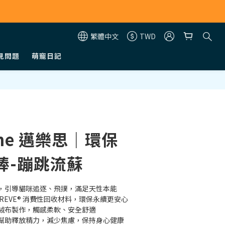
繁體中文
TWD
見問題
萌寵日記
One 邁樂思｜環保
棒-蹦跳流蘇
，引導貓咪追逐、飛撲，滿足天性本能
PREVE® 消費性回收材料，環保永續更安心
絨布製作，觸感柔軟、安全舒適
幫助釋放精力，減少焦慮，保持身心健康