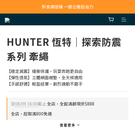
寵物吸毛機 吸毛清淨抗敏一次搞定
鮮食調理機 一鍵出餐超省力
寵物吸毛機 吸毛清淨抗敏一次搞定
HUNTER 恆特｜探索防震
系列 牽繩
【穩定減震】緩衝保護，玩耍奔跑更自由
【彈性透氣】立體網面襯墊，全天候適用
【手感舒適】輕盈結實，劇烈運動不磨手
至
08/09 16:00
截止
全店，全館滿額現折$888
全店，超取滿800免運
查看更多