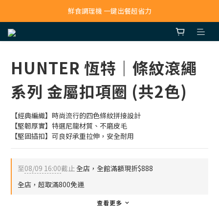
鮮食調理機 一鍵出餐超省力
寵物吸毛機 吸毛清淨抗敏一次搞定
寵物吸毛機 吸毛清淨抗敏一次搞定
HUNTER 恆特｜條紋滾繩
系列 金屬扣項圈 (共2色)
【經典編織】時尚流行的四色條紋拼接設計
【堅韌厚實】特選尼龍材質、不磨皮毛
【堅固插扣】可良好承重拉伸，安全耐用
至
08/09 16:00
截止
全店，全館滿額現折$888
全店，超取滿800免運
查看更多