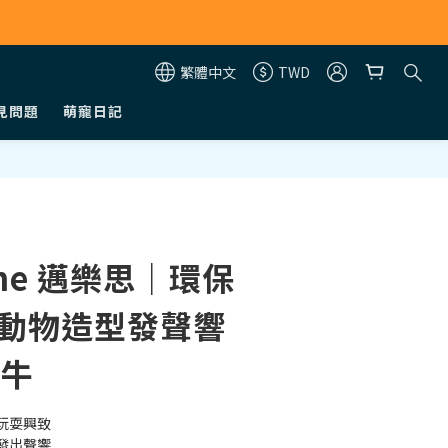
繁體中文
TWD
見問題
萌寵日記
立即購買
One 邁樂思｜環保
 動物造型發聲響
犀牛
玩耍興致
發出聲響