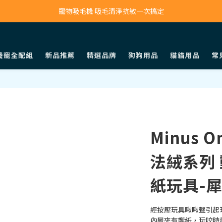
寵物吸毛機 吸毛清淨抗敏一次搞定
鮮食調理機 一鍵出餐超省力
寵物吸毛機 吸毛清淨抗敏一次搞定
養寵全配組
新品推薦
精選品牌
狗狗用品
貓貓用品
常
Minus 
法絨系列
紙玩具-
經按壓玩具啾啾聲引起
內層夾有響紙，玩咬時