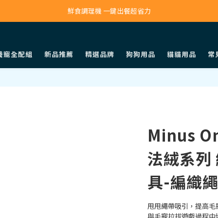
寵物吸毛機 吸毛清淨抗敏一次搞定
鮮食調理機 一鍵出餐超省力
寵物吸毛機 吸毛清淨抗敏一次搞定
養寵全配組
新品推薦
精選品牌
狗狗用品
貓貓用品
常
Minus 
法絨系列
具-編織
甩甩繩帶吸引，提高毛
與毛寵拉拔遊戲過程中