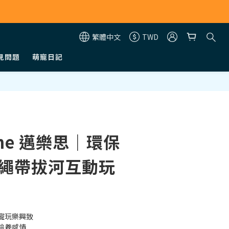
繁體中文
TWD
見問題
萌寵日記
立即購買
One 邁樂思｜環保
 繩帶拔河互動玩
繩
寵玩樂興致
培養感情