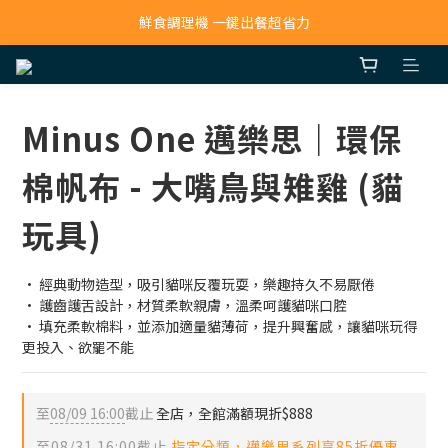
寵物吸毛機 吸毛清淨抗敏一次搞定
鮮食調理機 一鍵出餐超省力
寵物吸毛機 吸毛清淨抗敏一次搞定
Minus One 邁樂思｜環保
棉帆布 - 大嘴鳥與雉雞 (貓
玩具)
· 經典動物造型，吸引貓咪反覆玩耍，樂趣持久不易厭倦
· 護齒護舌設計，材質柔軟親膚，溫柔呵護貓咪口腔
· 填充柔軟棉料，並添加適量貓薄荷，提升興奮感，讓貓咪玩得
更投入、欲罷不能
至
08/09 16:00
截止
全店，全館滿額現折$888
至
08/31 16:00
截止
指定分類，邁樂思系列享85折優惠