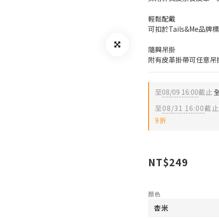
輕鬆配戴
可扣於Tails&Me品
隨興吊掛
附有皮革掛帶可任意吊
至
08/09 16:00
截止
全
至
08/31 16:00
截止
9折
NT$249
顏色