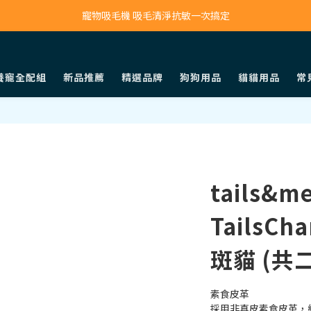
寵物吸毛機 吸毛清淨抗敏一次搞定
寵物吸毛機 吸毛清淨抗敏一次搞定
鮮食調理機 一鍵出餐超省力
寵物吸毛機 吸毛清淨抗敏一次搞定
養寵全配組
新品推薦
精選品牌
狗狗用品
貓貓用品
常
tails&
TailsC
斑貓 (共
素食皮革
採用非真皮素食皮革，