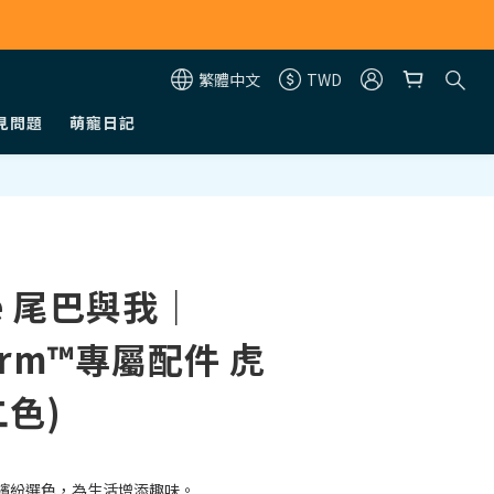
繁體中文
TWD
見問題
萌寵日記
立即購買
me 尾巴與我｜
harm™專屬配件 虎
二色)
繽紛選色，為生活增添趣味。