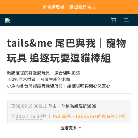
寵物吸毛機 吸毛清淨抗敏一次搞定
鮮食調理機 一鍵出餐超省力
寵物吸毛機 吸毛清淨抗敏一次搞定
tails&me 尾巴與我｜寵物
玩具 追逐玩耍逗貓棒組
激起貓咪的狩獵感玩具，適合貓咪追逐
100%原木材質，台灣生產的木頭
小魚內含台灣認證有機貓薄荷，讓貓咪咬得開心又安心
至
08/09 16:00
截止
全店，全館滿額現折$888
至
08/31 16:00
截止
指定商品，tails&me經典系列79折
查看更多