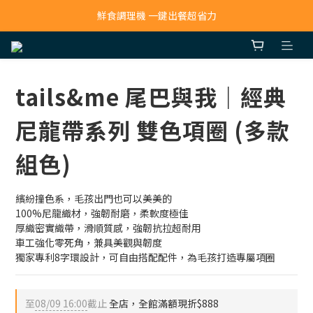
寵物吸毛機 吸毛清淨抗敏一次搞定
鮮食調理機 一鍵出餐超省力
寵物吸毛機 吸毛清淨抗敏一次搞定
tails&me 尾巴與我｜經典
尼龍帶系列 雙色項圈 (多款
組色)
繽紛撞色系，毛孩出門也可以美美的
100%尼龍織材，強韌耐磨，柔軟度極佳
厚織密實織帶，滑順質感，強韌抗拉超耐用
車工強化零死角，兼具美觀與韌度
獨家專利8字環設計，可自由搭配配件，為毛孩打造專屬項圈
至
08/09 16:00
截止
全店，全館滿額現折$888