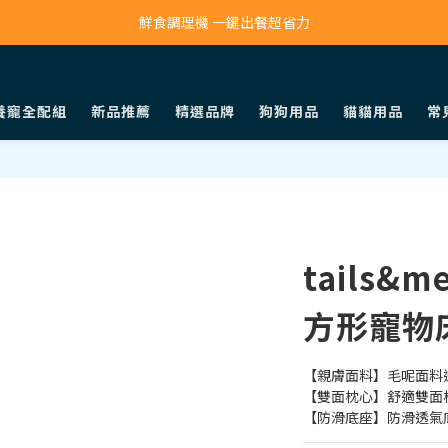
寵物吸毛機 吸毛清淨抗敏一次搞定
鮮食調理機 一鍵出餐超省力
寵物吸毛機 吸毛清淨抗敏一次搞定
養寵全配組
新品推薦
精選品牌
狗狗用品
貓貓用品
常
tails
方形寵物
【親膚面料】毛呢面料
【雙面枕心】舒適雙面
【防滑底座】防滑透氣