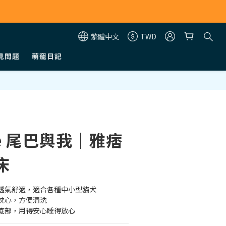
繁體中文
TWD
見問題
萌寵日記
立即購買
&me 尾巴與我｜雅痞
床
透氣舒適，適合各種中小型貓犬
枕心，方便清洗
底部，用得安心睡得放心