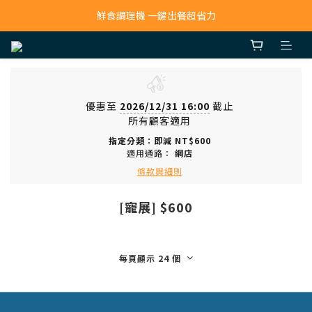
寵物吸毛機 吸毛清淨抗敏一次搞定
鮮食調理機 一鍵出餐超省力
寵物吸毛機 吸毛清淨抗敏一次搞定
優惠至
2026/12/31 16:00
截止
所有顧客適用
指定分類：即減 NT$600
適用通路：
網店
條款與細則
[寵展] $600
每頁顯示 24 個