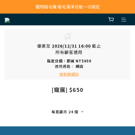
寵物吸毛機 吸毛清淨抗敏一次搞定
寵物吸毛機 吸毛清淨抗敏一次搞定
鮮食調理機 一鍵出餐超省力
寵物吸毛機 吸毛清淨抗敏一次搞定
優惠至
2026/12/31 16:00
截止
所有顧客適用
指定分類：即減 NT$650
適用通路：
網店
條款與細則
[寵展] $650
每頁顯示 24 個