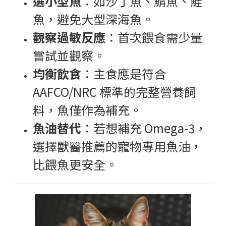
選小型魚
：如沙丁魚、鯖魚、鮭
魚，避免大型深海魚。
觀察過敏反應
：首次餵食需少量
嘗試並觀察。
均衡飲食
：主食應是符合
AAFCO/NRC 標準的完整營養飼
料，魚僅作為補充。
魚油替代
：若想補充 Omega-3，
選擇獸醫推薦的寵物專用魚油，
比餵魚更安全。