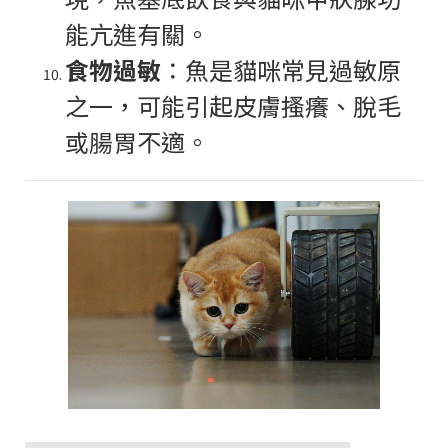
能亢進有關。
食物過敏
：魚是貓咪常見過敏原
之一，可能引起皮膚搔癢、脫毛
或腸胃不適。