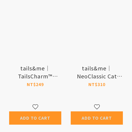
tails&me｜
tails&me｜
TailsCharm™
NeoClassic Cat
Graycat
Safety Collar-two
NT$249
NT$310
tone
ADD TO CART
ADD TO CART