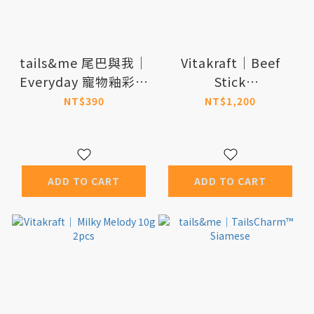
tails&me 尾巴與我｜
Vitakraft｜Beef
Everyday 寵物釉彩陶
Stick
瓷碗 S號 (共5色)
Hypoallergenic 12g
NT$390
NT$1,200
30pcs
ADD TO CART
ADD TO CART