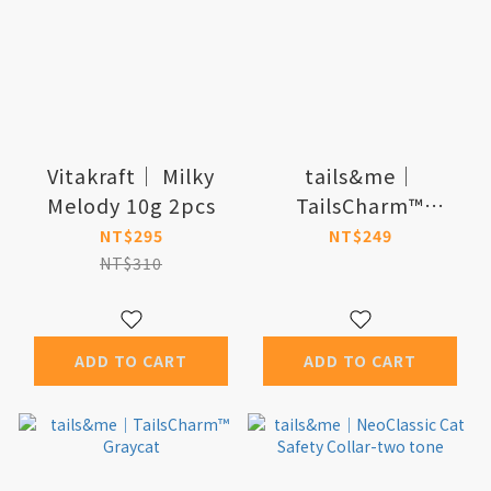
Vitakraft｜ Milky
tails&me｜
Melody 10g 2pcs
TailsCharm™
Siamese
NT$295
NT$249
NT$310
ADD TO CART
ADD TO CART