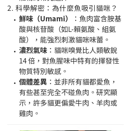
2. 科學解密：為什麼魚吸引貓咪？
鮮味（Umami）
：魚肉富含胺基
酸與核苷酸（如L-賴氨酸、組氨
酸），能強烈刺激貓咪味蕾。
濃烈氣味
：貓咪嗅覺比人類敏銳
14 倍，對魚腥味中特有的揮發性
物質特別敏感。
個體差異
：並非所有貓都愛魚，
有些甚至完全不碰魚肉。研究顯
示，許多貓更偏愛牛肉、羊肉或
雞肉。