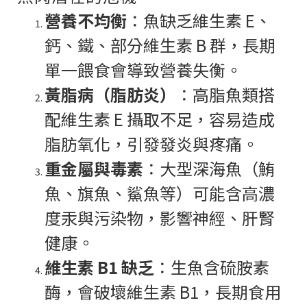
營養不均衡
：魚缺乏維生素 E、
鈣、鐵、部分維生素 B 群，長期
單一餵食會導致營養失衡。
黃脂病（脂肪炎）
：高脂魚類搭
配維生素 E 攝取不足，容易造成
脂肪氧化，引發發炎與疼痛。
重金屬與毒素
：大型深海魚（鮪
魚、旗魚、鯊魚等）可能含高濃
度汞與污染物，影響神經、肝腎
健康。
維生素 B1 缺乏
：生魚含硫胺素
酶，會破壞維生素 B1，長期食用