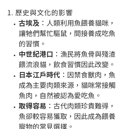
1. 歷史與文化的影響
古埃及
：人類利用魚餵養貓咪，
讓牠們幫忙驅鼠，間接養成吃魚
的習慣。
中世紀港口
：漁民將魚骨與殘渣
餵流浪貓，飲食習慣因此改變。
日本江戶時代
：因禁食獸肉，魚
成為主要肉類來源，貓咪常接觸
魚肉，自然被認為愛吃魚。
取得容易
：古代肉類珍貴難得，
魚卻較容易獲取，因此成為餵養
寵物的常見選擇。