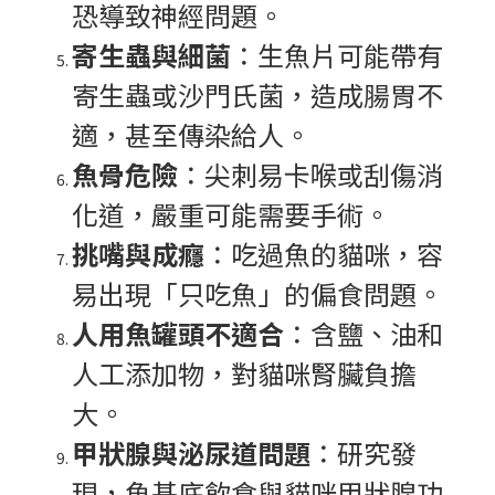
恐導致神經問題。
寄生蟲與細菌
：生魚片可能帶有
寄生蟲或沙門氏菌，造成腸胃不
適，甚至傳染給人。
魚骨危險
：尖刺易卡喉或刮傷消
化道，嚴重可能需要手術。
挑嘴與成癮
：吃過魚的貓咪，容
易出現「只吃魚」的偏食問題。
人用魚罐頭不適合
：含鹽、油和
人工添加物，對貓咪腎臟負擔
大。
甲狀腺與泌尿道問題
：研究發
現，魚基底飲食與貓咪甲狀腺功