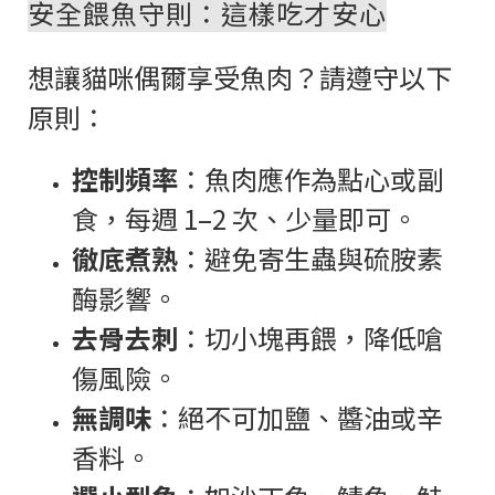
安全餵魚守則：這樣吃才安心
想讓貓咪偶爾享受魚肉？請遵守以下
原則：
控制頻率
：魚肉應作為點心或副
食，每週 1–2 次、少量即可。
徹底煮熟
：避免寄生蟲與硫胺素
酶影響。
去骨去刺
：切小塊再餵，降低嗆
傷風險。
無調味
：絕不可加鹽、醬油或辛
香料。